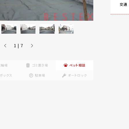
交通
1 | 7
駐輪場
ゴミ置き場
ペット相談
ボックス
駐車場
オートロック