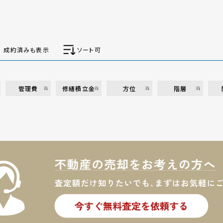
成約済みも表示
ソート可
管理費
修繕積立金
方位
階層