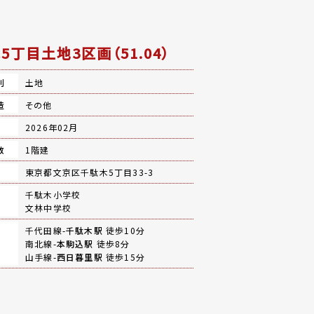
5丁目土地3区画（51.04）
別
土地
造
その他
月
2026年02月
数
1階建
地
東京都文京区千駄木5丁目33-3
千駄木小学校
文林中学校
千代田線-
千駄木駅
徒歩10分
南北線-
本駒込駅
徒歩8分
山手線-
西日暮里駅
徒歩15分