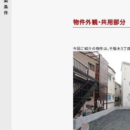
索
条
件
物件外観・共用部分
今回ご紹介の物件は、千駄木5丁