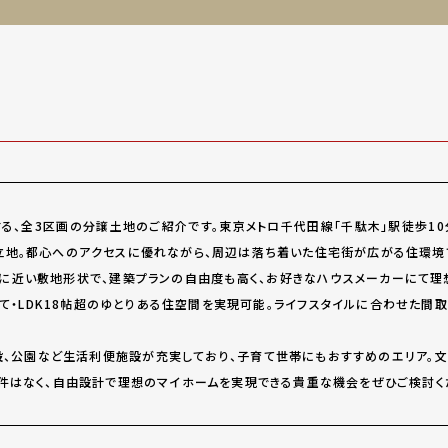
る、全3区画の分譲土地のご紹介です。東京メトロ千代田線「千駄木」駅徒歩10
地。都心へのアクセスに優れながら、周辺は落ち着いた住宅街が広がる住環境
整形に近い敷地形状で、建築プランの自由度も高く、お好きなハウスメーカーにて
建て・LDK18帖超のゆとりある住空間を実現可能。ライフスタイルに合わせた間
、公園など生活利便施設が充実しており、子育て世帯にもおすすめのエリア。
件はなく、自由設計で理想のマイホームを実現できる貴重な機会をぜひご検討く