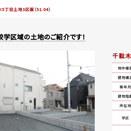
5丁目土地3区画（51.04）
校学区域の土地のご紹介です！
千駄木
物件種
建物構
築年
建物階
所在
学区