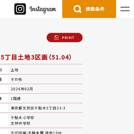
検索条件
PRINT
5丁目土地3区画（51.04）
別
土地
造
その他
月
2026年02月
数
1階建
地
東京都文京区千駄木5丁目33-3
千駄木小学校
文林中学校
千代田線-
千駄木駅
徒歩10分