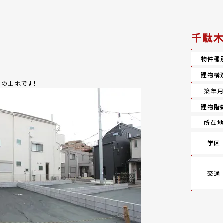
千駄木
物件種
建物構
目の土地です！
築年
建物階
所在
学区
交通