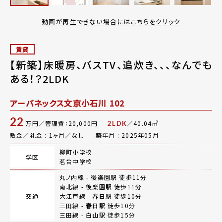
動画が再生できない場合にはこちらをクリック
賃貸
【新築】床暖房、バスTV、追炊き、、、なんでも
ある！？2LDK
アーバネックス文京小石川 102
22
万円／管理費：20,000円
／40.04㎡
2LDK
敷金／礼金 : 1ヶ月／なし
築年月 : 2025年05月
柳町小学校
学区
茗台中学校
丸ノ内線 -
後楽園駅
徒歩11分
南北線 -
後楽園駅
徒歩11分
交通
大江戸線 -
春日駅
徒歩10分
三田線 -
春日駅
徒歩10分
三田線 -
白山駅
徒歩15分