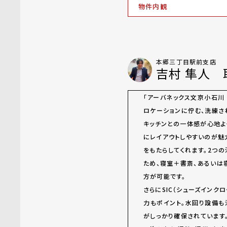
物件内観
本郷三丁目駅前支店
吉村 隼人 
「アーバネックス文京小石川
ロケーションに佇む、洗練され
キッチンとの一体感が心地よ
にレイアウトしやすいのが魅
をもたらしてくれます。2つの
ため、寝室＋書斎、あるいは
方が可能です。
さらにSIC（シューズインク
力もポイント。水回り設備
がしっかり確保されています