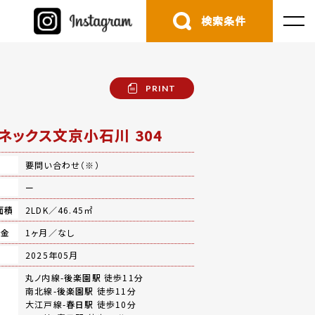
検索条件
PRINT
ネックス文京小石川 304
要問い合わせ（※）
費
ー
面積
2LDK／46.45㎡
礼金
1ヶ月／なし
月
2025年05月
丸ノ内線-
後楽園駅
徒歩11分
南北線-
後楽園駅
徒歩11分
大江戸線-
春日駅
徒歩10分