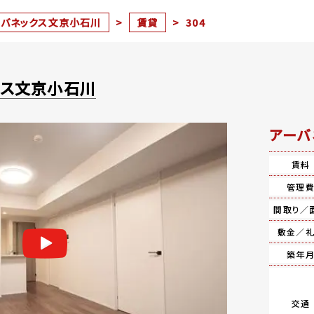
ーバネックス文京小石川
>
賃貸
>
304
クス文京小石川
アーバ
賃料
管理
間取り／
敷金／
築年
交通