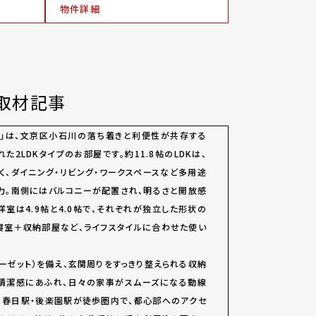
物件詳細
取材記事
 」は、文京区小石川の落ち着きと利便性が共存する
た2LDKタイプのお部屋です。約11.8帖のLDKは、
く、ダイニング・リビング・ワークスペースなど多用途
力。南側にはバルコニーが配置され、明るさと開放感
洋室は4.9帖と4.0帖で、それぞれが独立した形状の
寝室＋収納部屋など、ライフスタイルに合わせた使い
ローゼット）を備え、玄関周りをすっきり整えられる収納
も清潔感にあふれ、日々の家事がスムーズになる動線
。春日駅・後楽園駅が徒歩圏内で、都心部へのアクセ