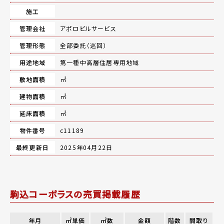
施工
管理会社
アポロビルサービス
管理形態
全部委託（巡回）
用途地域
第一種中高層住居専用地域
敷地面積
㎡
建物面積
㎡
延床面積
㎡
物件番号
c11189
最終更新日
2025年04月22日
駒込コーポラスの売買掲載履歴
年月
㎡単価
㎡数
金額
階数
間取り