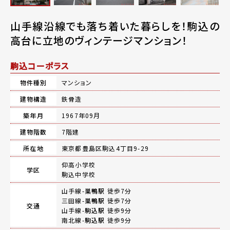
山手線沿線でも落ち着いた暮らしを！駒込の
高台に立地のヴィンテージマンション！
駒込コーポラス
物件種別
マンション
建物構造
鉄骨造
築年月
1967年09月
建物階数
7階建
所在地
東京都豊島区駒込4丁目9-29
仰高小学校
学区
駒込中学校
山手線-
巣鴨駅
徒歩7分
三田線-
巣鴨駅
徒歩7分
交通
山手線-
駒込駅
徒歩9分
南北線-
駒込駅
徒歩9分