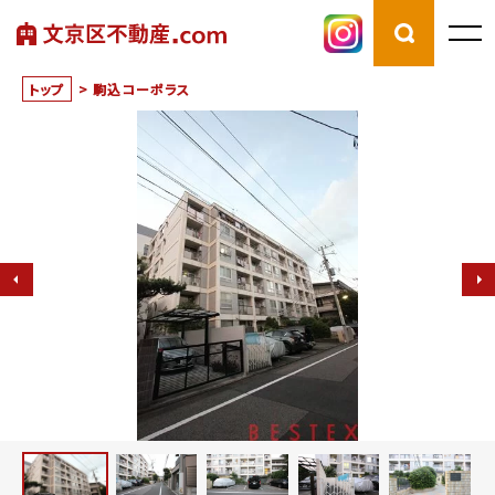
トップ
>
駒込コーポラス