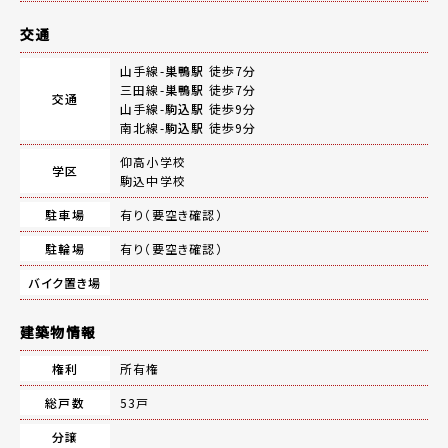
交通
山手線-
巣鴨駅
徒歩7分
三田線-
巣鴨駅
徒歩7分
交通
山手線-
駒込駅
徒歩9分
南北線-
駒込駅
徒歩9分
仰高小学校
学区
駒込中学校
駐車場
有り（要空き確認）
駐輪場
有り（要空き確認）
バイク置き場
建築物情報
権利
所有権
総戸数
53戸
分譲