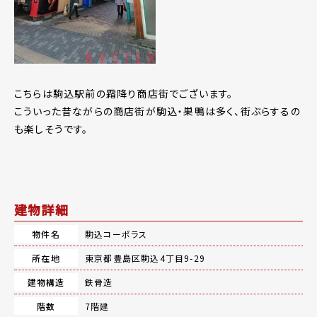
こちらは駒込駅前の霜降り商店街でございます。
こういった昔ながらの商店街が駒込・巣鴨は多く、街ぶらするの
も楽しそうです。
建物詳細
物件名
駒込コーポラス
所在地
東京都豊島区駒込4丁目9-29
建物構造
鉄骨造
階数
7階建