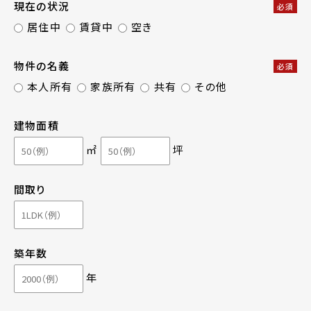
現在の状況
必須
居住中
賃貸中
空き
物件の名義
必須
本人所有
家族所有
共有
その他
建物面積
㎡
坪
間取り
築年数
年