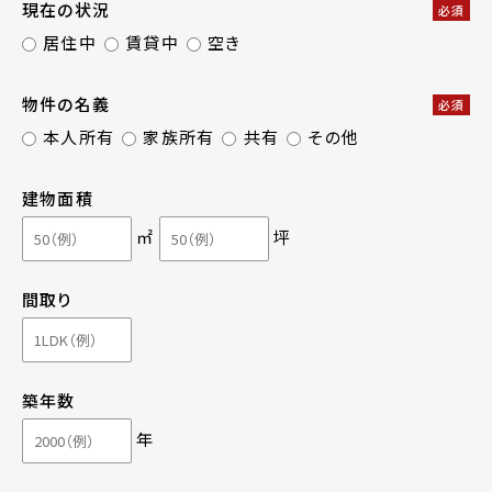
現在の状況
必須
居住中
賃貸中
空き
物件の名義
必須
本人所有
家族所有
共有
その他
建物面積
㎡
坪
間取り
築年数
年