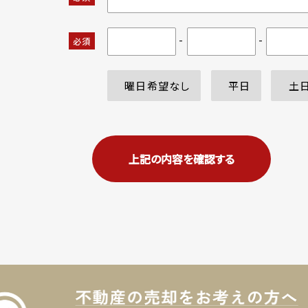
-
-
必須
曜日希望なし
平日
土