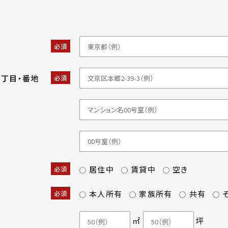
必須
・丁目・番地
必須
居住中
賃貸中
空き
必須
本人所有
家族所有
共有
必須
㎡
坪