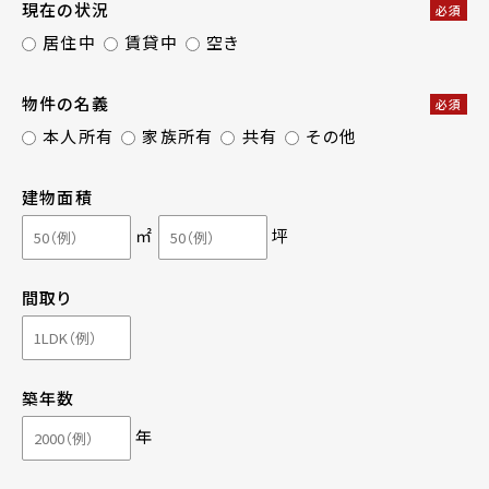
現在の状況
必須
居住中
賃貸中
空き
物件の名義
必須
本人所有
家族所有
共有
その他
建物面積
㎡
坪
間取り
築年数
年