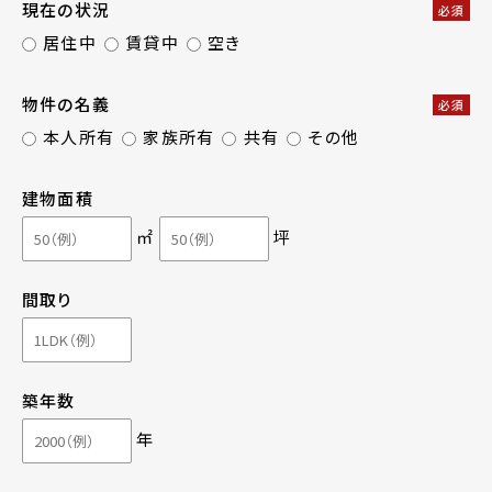
現在の状況
必須
居住中
賃貸中
空き
物件の名義
必須
本人所有
家族所有
共有
その他
建物面積
㎡
坪
間取り
築年数
年