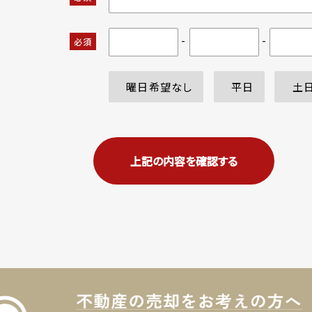
-
-
必須
曜日希望なし
平日
土