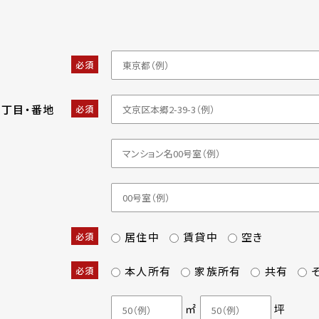
必須
・丁目・番地
必須
居住中
賃貸中
空き
必須
本人所有
家族所有
共有
必須
㎡
坪