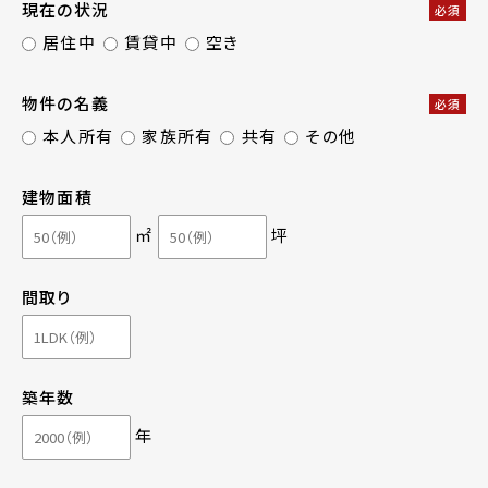
現在の状況
必須
居住中
賃貸中
空き
物件の名義
必須
本人所有
家族所有
共有
その他
建物面積
㎡
坪
間取り
築年数
年