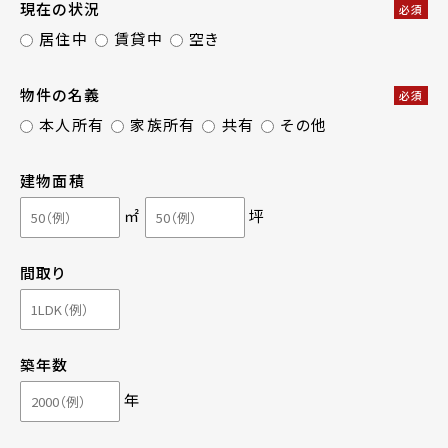
現在の状況
必須
居住中
賃貸中
空き
物件の名義
必須
本人所有
家族所有
共有
その他
建物面積
㎡
坪
間取り
築年数
年