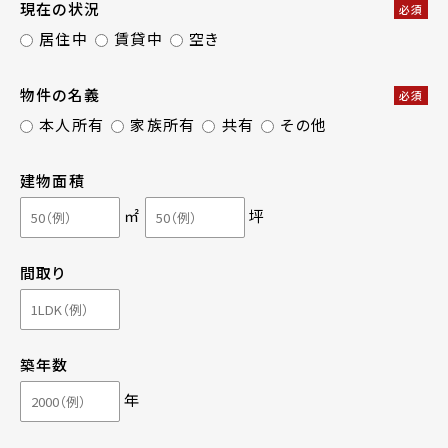
現在の状況
必須
居住中
賃貸中
空き
物件の名義
必須
本人所有
家族所有
共有
その他
建物面積
㎡
坪
間取り
築年数
年