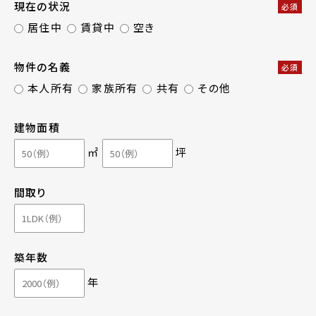
現在の状況
必須
居住中
賃貸中
空き
物件の名義
必須
本人所有
家族所有
共有
その他
建物面積
㎡
坪
間取り
築年数
年