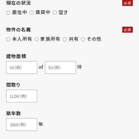
現在の状況
必須
居住中
賃貸中
空き
物件の名義
必須
本人所有
家族所有
共有
その他
建物面積
㎡
坪
間取り
築年数
年