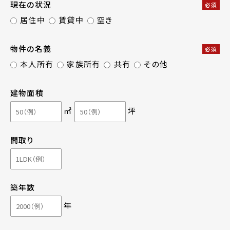
現在の状況
必須
居住中
賃貸中
空き
物件の名義
必須
本人所有
家族所有
共有
その他
建物面積
㎡
坪
間取り
築年数
年