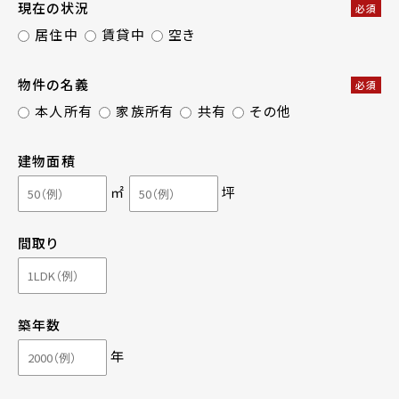
現在の状況
必須
居住中
賃貸中
空き
物件の名義
必須
本人所有
家族所有
共有
その他
建物面積
㎡
坪
間取り
築年数
年