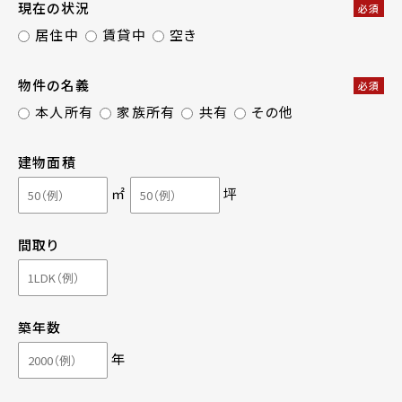
現在の状況
必須
居住中
賃貸中
空き
物件の名義
必須
本人所有
家族所有
共有
その他
建物面積
㎡
坪
間取り
築年数
年