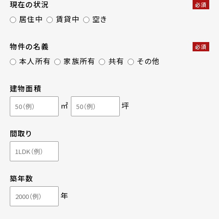
現在の状況
必須
居住中
賃貸中
空き
物件の名義
必須
本人所有
家族所有
共有
その他
建物面積
㎡
坪
間取り
築年数
年