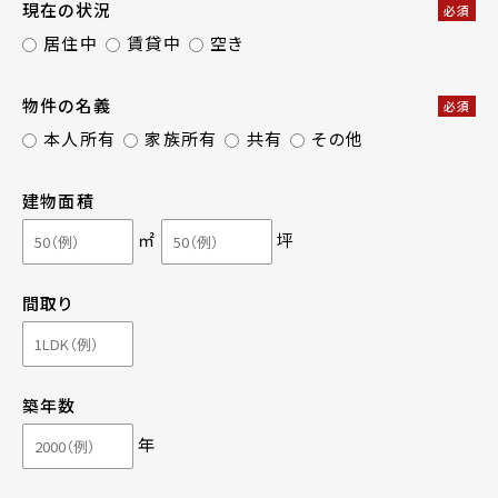
現在の状況
必須
居住中
賃貸中
空き
物件の名義
必須
本人所有
家族所有
共有
その他
建物面積
㎡
坪
間取り
築年数
年