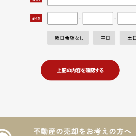
-
-
必須
曜日希望なし
平日
土