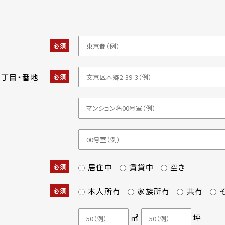
必須
・丁目・番地
必須
居住中
賃貸中
空き
必須
本人所有
家族所有
共有
必須
㎡
坪