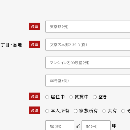
必須
・丁目・番地
必須
居住中
賃貸中
空き
必須
本人所有
家族所有
共有
必須
㎡
坪