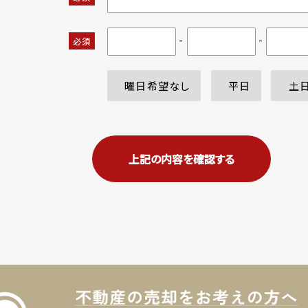
-
-
必須
曜日希望なし
平日
土