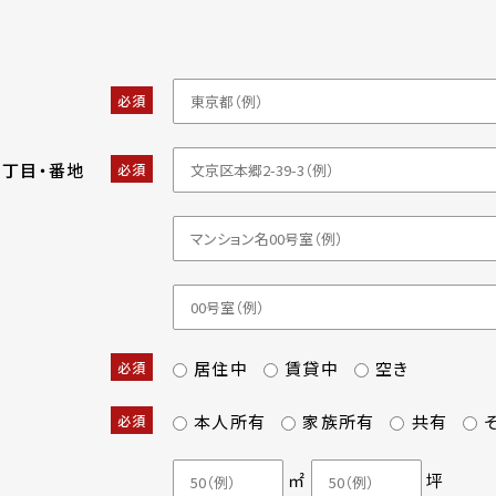
必須
・丁目・番地
必須
居住中
賃貸中
空き
必須
本人所有
家族所有
共有
必須
㎡
坪