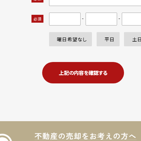
-
-
必須
曜日希望なし
平日
土