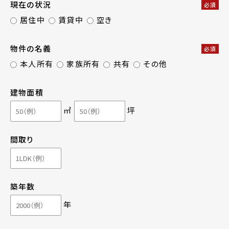
現在の状況
必須
居住中
賃貸中
空き
物件の名義
必須
本人所有
家族所有
共有
その他
建物面積
㎡
坪
間取り
築年数
年