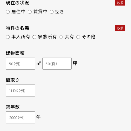
現在の状況
必須
居住中
賃貸中
空き
物件の名義
必須
本人所有
家族所有
共有
その他
建物面積
㎡
坪
間取り
築年数
年