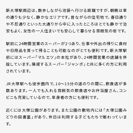
新大塚駅周辺は、散歩しながら池袋へ行ける距離ですが、朝晩は車
の通りも少なく、静かなエリアです。昔ながらの住宅地で、春日通り
や不忍通りといった大通りから中に入ったところはとても静かで治
安もよく、女性の一人住まいでも安心して暮らせる雰囲気の街です。
駅前に24時間営業のスーパーが2つあり、仕事や外出の帰りに食材
や日用品を買って帰ることも可能なのがとても便利です。新大塚駅
前にはスーパー「マルエツ」の本社があり、24時間営業の店舗を併
設しています。隣接するスーパー「ジャンボ」と共に多くの方に利用
されています。
JR大塚駅へも徒歩圏内で、10～15分の道のりの間に、飲食店が多
数あります。一人でも入れる雰囲気の飲食店やお弁当屋さん、コン
ビニも充実しているので、単身者の方にも便利です。
近くには大塚公園があります。また公園の敷地内には「大塚公園み
どりの図書室」があり、休日は利用する子どもたちで賑わっていま
す。