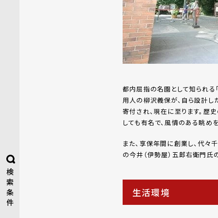
都内屈指の名園として知られる
用人の柳沢義保が、自ら設計し
寄付され、現在に至ります。歴
しても有名で、風情のある眺め
また、享保年間に創業し、代々千
の今井（伊勢屋）五郎右衛門氏
検
索
生活環境
条
件