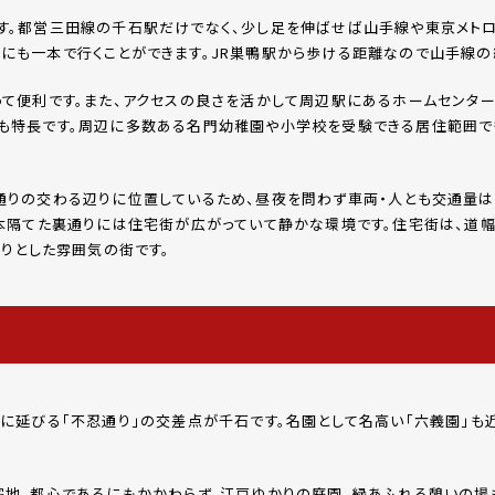
す。都営三田線の千石駅だけでなく、少し足を伸ばせば山手線や東京メトロ
にも一本で行くことができます。JR巣鴨駅から歩ける距離なので山手線の
って便利です。また、アクセスの良さを活かして周辺駅にあるホームセンター
も特長です。周辺に多数ある名門幼稚園や小学校を受験できる居住範囲で
通りの交わる辺りに位置しているため、昼夜を問わず車両・人とも交通量は
1本隔てた裏通りには住宅街が広がっていて静かな環境です。住宅街は、道
たりとした雰囲気の街です。
に延びる「不忍通り」の交差点が千石です。名園として名高い「六義園」も
宅地。都心であるにもかかわらず、江戸ゆかりの庭園、緑あふれる憩いの場