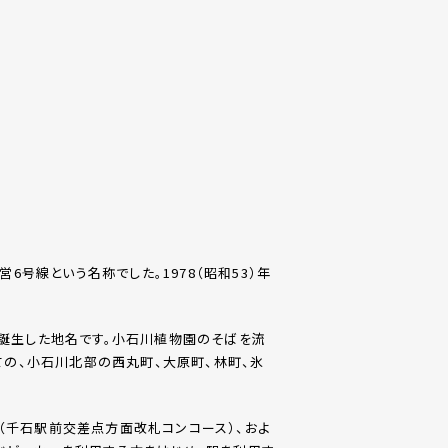
6号線という名称でした。1978（昭和53）年
て誕生した地名です。小石川植物園のそばを流
ての、小石川北部の西丸町、大原町、林町、氷
（千石駅前交差点方面改札コンコース）、およ