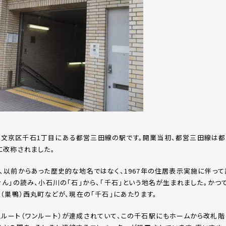
開業。文京区千石1丁目にある都営三田線の駅です。開業当初、都営三田線は都営
に改称されました。
、以前からあった歴史的な地名ではなく、1967年の住居表示実施に伴っ
せん」の読み、小石川の「石」から、「千石」という地名が生まれました。かつ
、（巣鴨）西丸町などが、現在の「千石」にあたります。
ルート（ワンルート）が達成されていて、この千石駅にもホームから改札階