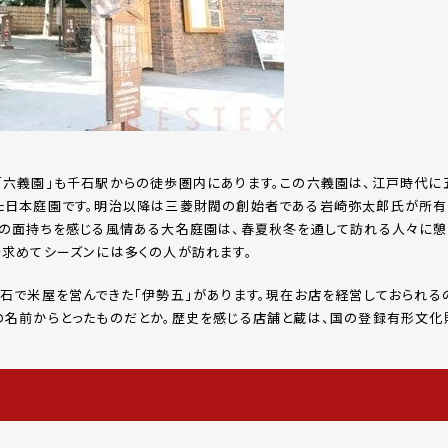
「六義園」も千石駅からの徒歩圏内にあります。この六義園は、江戸時代に
た日本庭園です。明治以降は三菱財閥の創始者である岩崎弥太郎氏が所有
史の面持ちを感じる風情ある大名庭園は、春夏秋冬を通して訪れる人々に憩
を求めてシーズンには多くの人が訪れます。
石で米屋を営んできた「伊勢五」があります。現在お店を経営しておられる
の名前からとったものだとか。歴史を感じる店舗と蔵は、国の登録有形文化