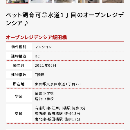
ペット飼育可◎水道1丁目のオープンレジデ
ンシア♪
オープンレジデンシア飯田橋
物件種別
マンション
建物構造
RC
築年月
2021年06月
建物階数
7階建
所在地
東京都文京区水道1丁目7-3
金富小学校
学区
茗台中学校
有楽町線-
江戸川橋駅
徒歩9分
交通
東西線-
飯田橋駅
徒歩13分
南北線-
飯田橋駅
徒歩13分