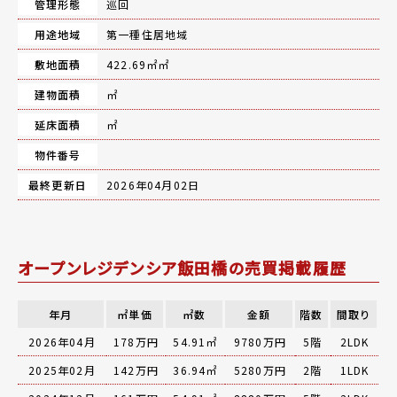
管理形態
巡回
用途地域
第一種住居地域
敷地面積
422.69㎡㎡
建物面積
㎡
延床面積
㎡
物件番号
最終更新日
2026年04月02日
オープンレジデンシア飯田橋の売買掲載履歴
年月
㎡単価
㎡数
金額
階数
間取り
2026年04月
178万円
54.91㎡
9780万円
5階
2LDK
2025年02月
142万円
36.94㎡
5280万円
2階
1LDK