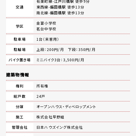
有楽町線-
江戸川橋駅
徒歩9分
交通
東西線-
飯田橋駅
徒歩13分
南北線-
飯田橋駅
徒歩13分
金富小学校
学区
茗台中学校
駐車場
1台（来客用）
駐輪場
上段：200円/月 下段：350円/月
バイク置き場
ミニバイク3台：3,500円/月
建築物情報
権利
所有権
総戸数
24戸
分譲
オープンハウス・ディベロップメント
施工
株式会社早野組
管理会社
日本ハウズイング株式会社