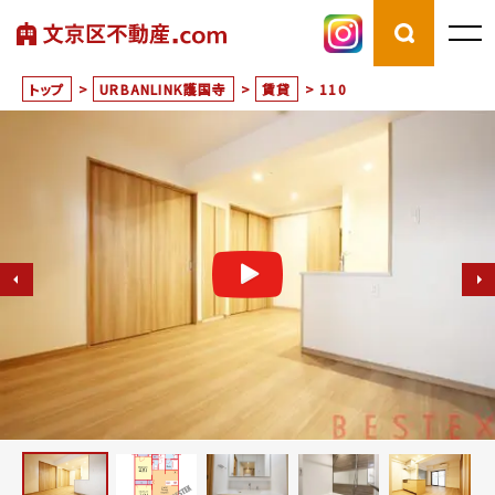
トップ
>
URBANLINK護国寺
>
賃貸
>
110