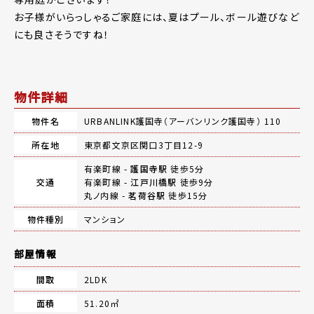
お子様がいらっしゃるご家庭には、夏はプール、ボール遊びなど
にも良さそうですね！
物件詳細
物件名
URBANLINK護国寺（アーバンリンク護国寺） 110
所在地
東京都文京区関口3丁目12-9
有楽町線 -
護国寺駅
徒歩5分
交通
有楽町線 -
江戸川橋駅
徒歩9分
丸ノ内線 -
茗荷谷駅
徒歩15分
物件種別
マンション
部屋情報
間取
2LDK
面積
51.20㎡