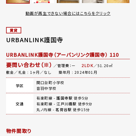
動画が再生できない場合にはこちらをクリック
賃貸
URBANLINK護国寺
URBANLINK護国寺（アーバンリンク護国寺） 110
要問い合わせ（※）
／管理費：ー
／51.20㎡
2LDK
敷金／礼金 : 1ヶ月／なし
築年月 : 2024年01月
関口台町小学校
学区
音羽中学校
有楽町線 -
護国寺駅
徒歩5分
交通
有楽町線 -
江戸川橋駅
徒歩9分
丸ノ内線 -
茗荷谷駅
徒歩15分
物件間取り