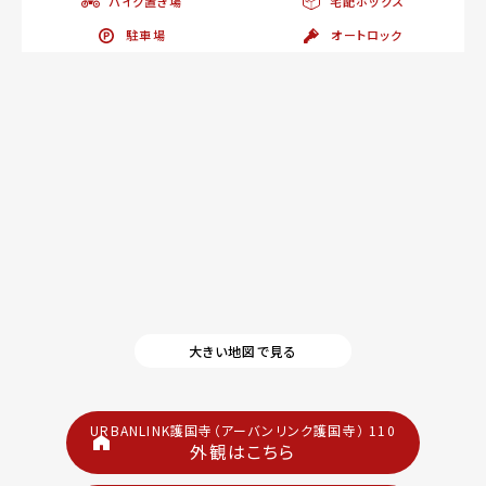
バイク置き場
宅配ボックス
駐車場
オートロック
大きい地図で見る
URBANLINK護国寺（アーバンリンク護国寺） 110
外観はこちら