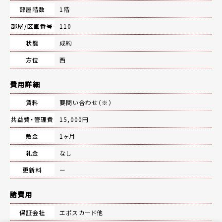
部屋階数
1階
部屋/区画番号
110
状態
成約
方位
西
費用詳細
賃料
要問い合わせ（※）
共益費・管理費
15,000円
敷金
1ヶ月
礼金
なし
更新料
ー
諸費用
保証会社
エポスカード他