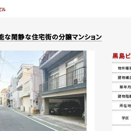
ビル
能な閑静な住宅街の分譲マンション
黒島ビ
物件種
建物構
築年
建物階
所在
学区