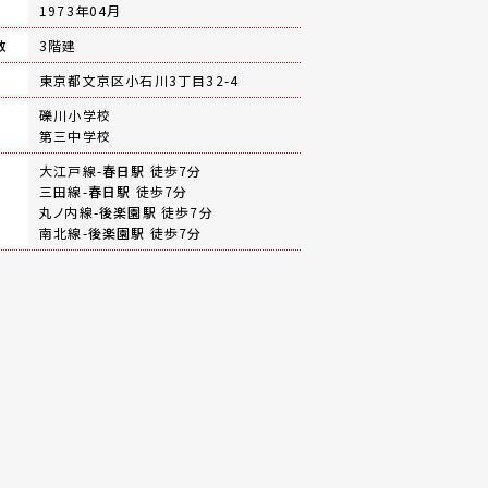
月
1973年04月
数
3階建
地
東京都文京区小石川3丁目32-4
礫川小学校
第三中学校
大江戸線-
春日駅
徒歩7分
三田線-
春日駅
徒歩7分
丸ノ内線-
後楽園駅
徒歩7分
南北線-
後楽園駅
徒歩7分