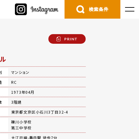
検索条件
PRINT
ル
別
マンション
造
RC
月
1973年04月
数
3階建
地
東京都文京区小石川3丁目32-4
礫川小学校
第三中学校
大江戸線-
春日駅
徒歩7分