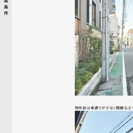
索
条
件
物件前は車通りが少なく閑静なエリ