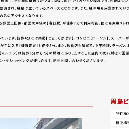
に位置し、物件前の車通りが少ないため、静かで住みやすい環境です。外観はシン
整備され、駐輪は空いているスペースとなります。また、駐車場も用意されてい
段のみのアクセスとなります。
る都営三田線・都営大戸線の【春日駅】が徒歩7分で利用可能。他にも東京メトロ
います。徒歩4分には薬局【どらっくぱぱす】、コンビニ【ローソン】、スーパーが
が手に入る【柳町青果】も徒歩5分。また、飲食店も豊富で、中華料理、ラーメン、
【マルエツ】は徒歩6分から7分の距離にあり、広々とした店内で夜22時まで営業
ベントやショッピングが楽しめます。是非お問い合わせくださいませ。
黒島ビ
物件種
建物構