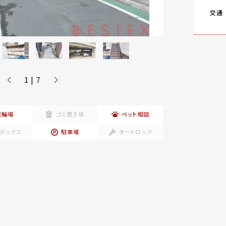
交通
1 | 7
駐輪場
ゴミ置き場
ペット相談
ボックス
駐車場
オートロック