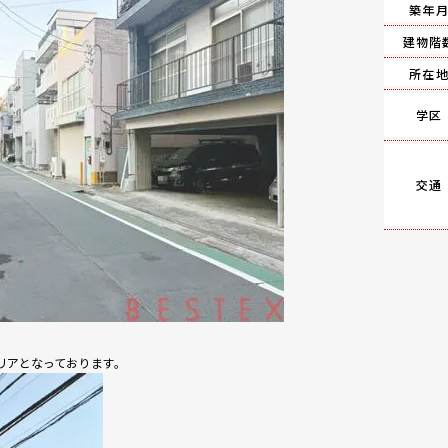
築年
建物階
所在
学区
交通
アとなっております。