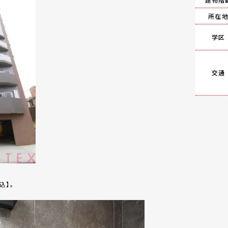
所在
学区
交通
込】。