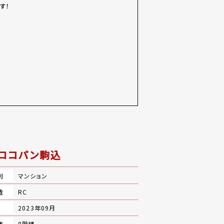
す！
ロコパン駒込
別
マンション
造
RC
月
2023年09月
数
8階建