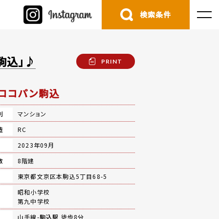
検索条件
駒込」♪
PRINT
ロコパン駒込
別
マンション
造
RC
月
2023年09月
数
8階建
地
東京都文京区本駒込5丁目68-5
昭和小学校
第九中学校
山手線-
駒込駅
徒歩8分