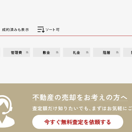
成約済みも表示
ソート可
管理費
敷金
礼金
階層