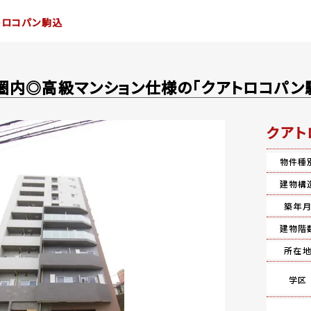
トロコパン駒込
圏内◎高級マンション仕様の「クアトロコパン
クアト
物件種
建物構
築年
建物階
所在
学区