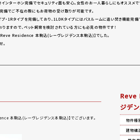
付きインターホン完備でセキュリティ面も安心。女性のお一人暮らしにもオススメで
ス完備でご不在の際にもお荷物の受け取りが可能です。
タイプ・1Rタイプを完備しており、1LDKタイプにはバスルームに追い焚き機能完備
おりますので、ペット飼育を検討されている方にも必見の物件です！
eve Residence 本駒込(レーヴレジデンス本駒込)】でした。
せ。
Reve
ジデン
dence 本駒込(レーヴレジデンス本駒込)】でございます。
物件種
建物構