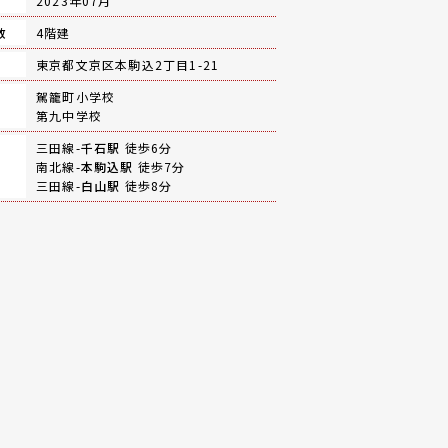
月
2023年07月
数
4階建
地
東京都文京区本駒込2丁目1-21
駕籠町小学校
第九中学校
三田線-
千石駅
徒歩6分
南北線-
本駒込駅
徒歩7分
三田線-
白山駅
徒歩8分