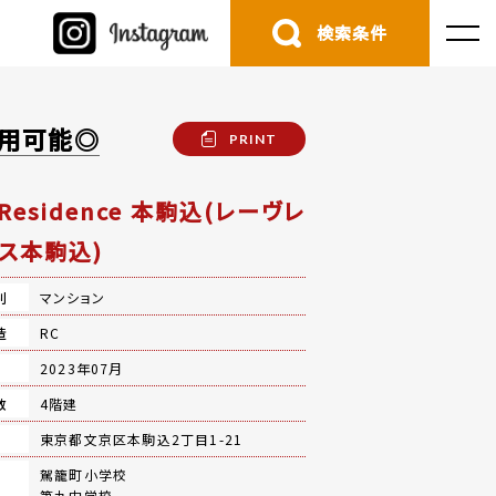
検索条件
利用可能◎
PRINT
 Residence 本駒込(レーヴレ
ス本駒込)
別
マンション
造
RC
月
2023年07月
数
4階建
地
東京都文京区本駒込2丁目1-21
駕籠町小学校
第九中学校