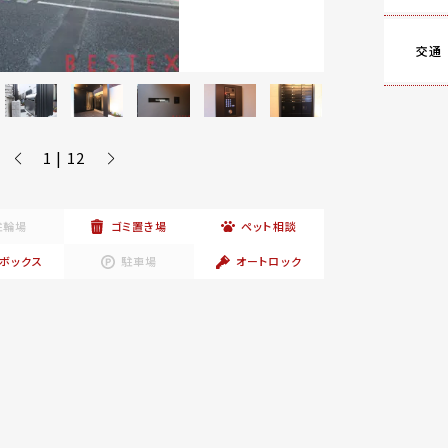
交通
1 | 12
駐輪場
ゴミ置き場
ペット相談
ボックス
駐車場
オートロック