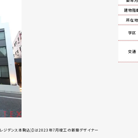
築年
建物階
所在
学区
交通
(レーヴレジデンス本駒込)】は2023年7月竣工の新築デザイナー