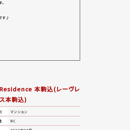
す。
です♪
 Residence 本駒込(レーヴレ
ス本駒込)
別
マンション
造
RC