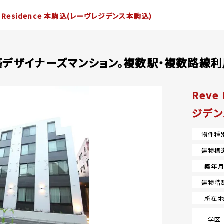
e Residence 本駒込(レーヴレジデンス本駒込)
デザイナーズマンション。複数駅・複数路線
Reve
ジデン
物件種
建物構
築年
建物階
所在
学区