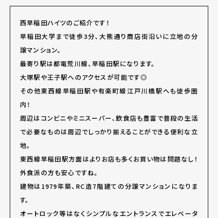
西早稲田ハイツのご紹介です！
早稲田大学まで徒歩3分、大熊通り商店街沿いに立地の分
譲マンション。
最寄り駅は都電荒川線、早稲田駅になります。
大塚駅や王子駅へのアクセスが可能です◎
その他東西線早稲田駅や有楽町線江戸川橋駅へも徒歩圏
内！
周辺はコンビニやミニスーパー、飲食店も豊富で普段の生活
で必要なものは周辺でしっかり揃えることができる便利な立
地。
東西線早稲田駅方面はよりお店も多くお買い物は問題なし！
外食派の方も安心ですね。
建物は1979年築、RC造7階建ての分譲マンションになりま
す。
オートロック等はなくシンプルなエントランスでエレベータ