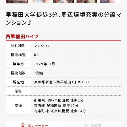
早稲田大学徒歩3分、周辺環境充実の分譲マ
ンション♪
西早稲田ハイツ
物件種別
マンション
建物構造
RC
築年月
1979年11月
建物階数
7階建
所在地
東京都新宿区西早稲田1丁目18-13
学区
都電荒川線-
早稲田駅
徒歩1分
交通
東西線-
早稲田駅
徒歩10分
有楽町線-
江戸川橋駅
徒歩14分
エレベーター
駐輪場