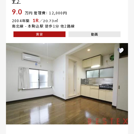
す♪
9.0
万円
管理費： 12,000円
1R
2004年築
／20.73㎡
南北線 -
本駒込駅
徒歩1分 他2路線
賃貸
動画