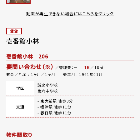
動画が再生できない場合にはこちらをクリック
賃貸
壱番館小林
壱番館小林 206
要問い合わせ（※）
／管理費：ー
／18㎡
1R
敷金／礼金 : 1ヶ月／1ヶ月
築年月 : 1961年01月
誠之小学校
学区
第六中学校
-
東大前駅
徒歩3分
交通
-
根津駅
徒歩11分
-
春日駅
徒歩11分
物件間取り