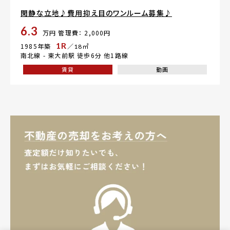
閑静な立地♪費用抑え目のワンルーム募集♪
6.3
万円
管理費： 2,000円
1R
1985年築
／18㎡
南北線 -
東大前駅
徒歩6分 他1路線
賃貸
動画