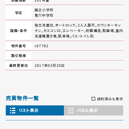
誠之小学校
学区
第六中学校
独立洗面台,オートロック,２人入居可,カウンターキッ
設備・条件
チン,ガスコンロ,エレベーター,耐震構造,駐輪場,室内
洗濯機置き場,駐車場,バス・トイレ別
物件番号
c07782
取引態様
最終更新日
2017年03月20日
売買物件一覧
成約済みも表示
リスト表示
パネル表示