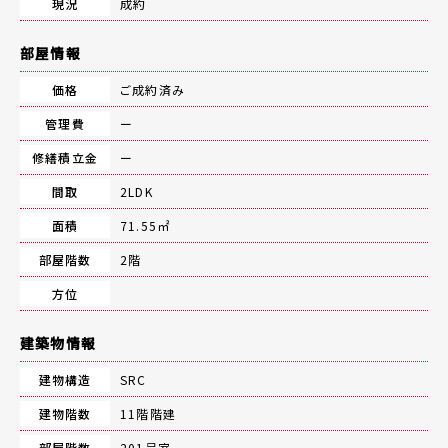
現況
成約
部屋情報
価格
ご成約済み
管理費
ー
修繕積立金
ー
間取
2LDK
面積
71.55㎡
部屋階数
2階
方位
建築物情報
建物構造
SRC
建物階数
11階階建
部屋階数
201号室