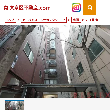
トップ
>
アーバンコートサカスタワー12
>
売買
>
201号室