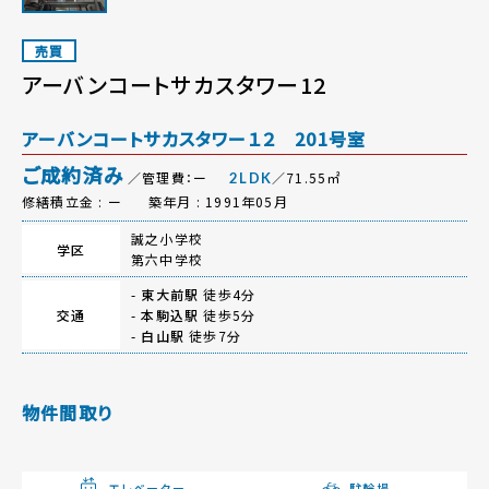
売買
アーバンコートサカスタワー12
アーバンコートサカスタワー１２ 201号室
ご成約済み
／管理費：ー
／71.55㎡
2LDK
修繕積立金 : ー
築年月 : 1991年05月
誠之小学校
学区
第六中学校
-
東大前駅
徒歩4分
交通
-
本駒込駅
徒歩5分
-
白山駅
徒歩7分
物件間取り
エレベーター
駐輪場