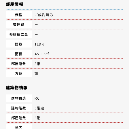
部屋情報
価格
ご成約済み
管理費
ー
修繕積立金
ー
間取
1LDK
面積
45.37㎡
部屋階数
3階
方位
南
建築物情報
建物構造
RC
建物階数
5階建
部屋階数
3階
学区