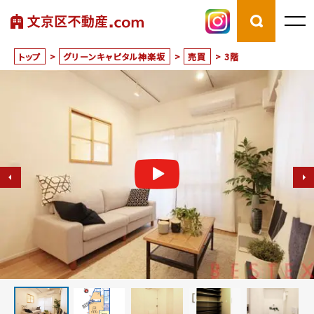
トップ
>
グリーンキャピタル神楽坂
>
売買
>
3階