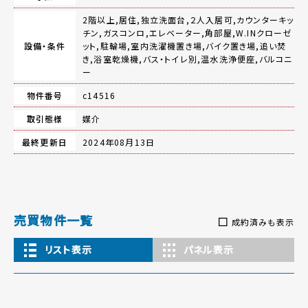
2階以上,居住,独立洗面台,２人入居可,カウンターキッ
チン,ガスコンロ,エレベーター,角部屋,W.INクローゼ
設備・条件
ット,駐輪場,室内洗濯機置き場,バイク置き場,追い焚
き,浴室乾燥機,バス・トイレ別,温水洗浄便座,バルコニ
ー
物件番号
c14516
取引態様
媒介
最終更新日
2024年08月13日
売買物件一覧
成約済みも表示
リスト表示
パネル表示