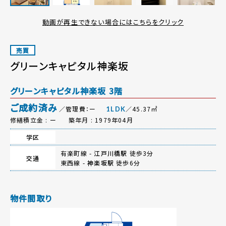
動画が再生できない場合にはこちらをクリック
売買
グリーンキャピタル神楽坂
グリーンキャピタル神楽坂 3階
ご成約済み
／管理費：ー
／45.37㎡
1LDK
修繕積立金 : ー
築年月 : 1979年04月
学区
有楽町線 -
江戸川橋駅
徒歩3分
交通
東西線 -
神楽坂駅
徒歩6分
物件間取り