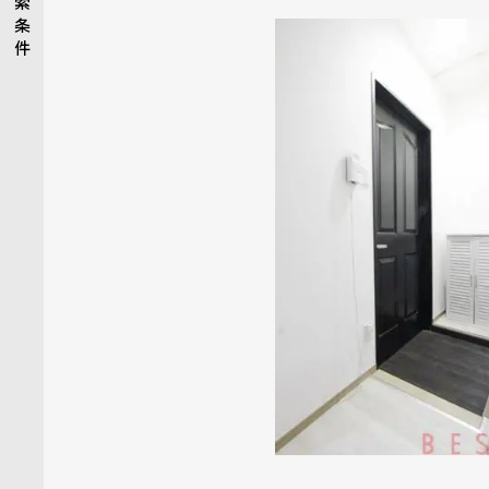
索
条
件