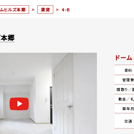
ームヒルズ本郷
>
賃貸
>
4-B
ズ本郷
ドーム
賃料
管理
間取り／
敷金／
築年
交通