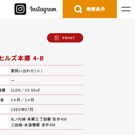
検索条件
PRINT
ヒルズ本郷 4-B
要問い合わせ（※）
費
ー
面積
1LDK／33.00㎡
礼金
1ヶ月／1ヶ月
月
1980年07月
丸ノ内線-
本郷三丁目駅
徒歩4分
三田線-
水道橋駅
徒歩4分