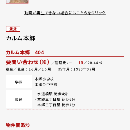
動画が再生できない場合にはこちらをクリック
賃貸
カルム本郷
カルム本郷 404
要問い合わせ（※）
／管理費：ー
／20.44㎡
1R
敷金／礼金 : 1ヶ月／1ヶ月
築年月 : 1980年07月
本郷小学校
学区
本郷台中学校
-
水道橋駅
徒歩4分
交通
-
本郷三丁目駅
徒歩6分
-
本郷三丁目駅
徒歩7分
物件間取り