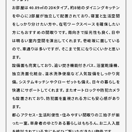
お部屋は40.89㎡の2DKタイプ。約8帖のダイニングキッチン
を中心に2部屋が独立して配置されており、寝室と生活空間
をしっかり分けたい方や、在宅ワークスペースを確保したい
方にもおすすめの間取りです。南向きで採光性も良く、日中
は明るい室内空間を演出してくれます。壱岐坂に面している
ので、車通りは多いですが、そこまで気になりにくいかと思い
ます。
設備面も充実しており、追い焚き機能付きバス、浴室乾燥機、
独立洗面化粧台、温水洗浄便座など人気設備をしっかり完
備。システムキッチンやクローゼットも備え、日々の暮らしを
快適にサポートしてくれます。またオートロックや防犯カメラ
も設置されており、防犯面を重視される方にも安心感があり
ます。
都心アクセス・生活利便性・住みやすい間取りの三拍子が揃
った一室。単身者のゆとりある暮らしはもちろん、お二人入居
を検討されている方にもぜひご覧いただきたい物件です。