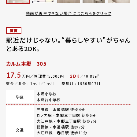
動画が再生できない場合にはこちらをクリック
賃貸
駅近だけじゃない。“暮らしやすい”がちゃん
とある2DK。
カルム本郷 305
17.5
万円／管理費：5,000円
／40.89㎡
2DK
敷金／礼金 : 1ヶ月／1ヶ月
築年月 : 1980年07月
本郷小学校
学区
本郷台中学校
三田線 -
水道橋駅
徒歩4分
丸ノ内線 -
本郷三丁目駅
徒歩6分
大江戸線 -
本郷三丁目駅
徒歩7分
総武線 -
水道橋駅
徒歩7分
交通
大江戸線 -
春日駅
徒歩11分