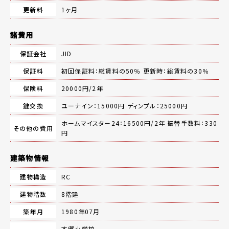
更新料
1ヶ月
諸費用
保証会社
JID
保証料
初回保証料：総賃料の50％ 更新時：総賃料の30％
保険料
20000円/2年
鍵交換
ユーナイン：15000円 ディンプル：25000円
ホームマイスター24：16500円/2年 振替手数料：330
その他の費用
円
建築物情報
建物構造
RC
建物階数
8階建
築年月
1980年07月
本郷小学校