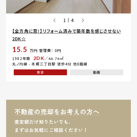
1
4
|
【全方角に窓！】リフォーム済みで築年数を感じさせない
2DK☆
15.5
万円
管理費： 0円
2DK
1982年築
／46.76㎡
丸ノ内線 -
本郷三丁目駅
徒歩4分 他8路線
賃貸
動画