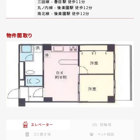
三田線 -
春日駅
徒歩11分
丸ノ内線 -
後楽園駅
徒歩12分
南北線 -
後楽園駅
徒歩12分
物件間取り
エレベーター
駐輪場
ゴミ置き場
ペット相談