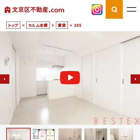
トップ
>
カルム本郷
>
賃貸
>
305