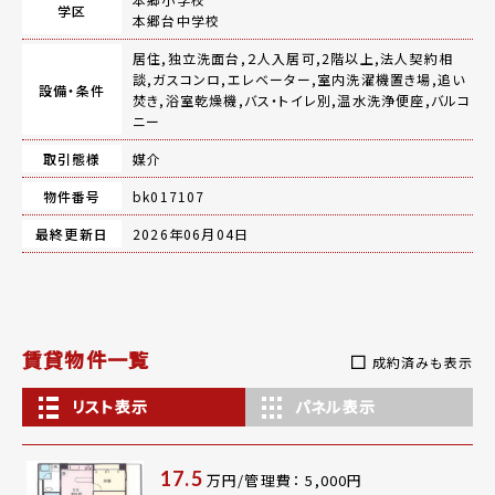
学区
本郷台中学校
居住,独立洗面台,２人入居可,2階以上,法人契約相
談,ガスコンロ,エレベーター,室内洗濯機置き場,追い
設備・条件
焚き,浴室乾燥機,バス・トイレ別,温水洗浄便座,バルコ
ニー
取引態様
媒介
物件番号
bk017107
最終更新日
2026年06月04日
賃貸物件一覧
成約済みも表示
リスト表示
パネル表示
17.5
万円/管理費： 5,000円