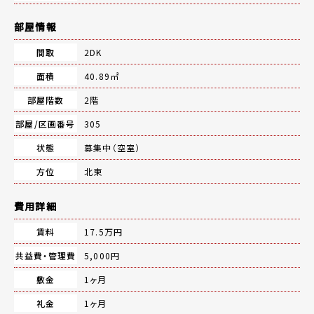
部屋情報
間取
2DK
面積
40.89㎡
部屋階数
2階
部屋/区画番号
305
状態
募集中（空室）
方位
北東
費用詳細
賃料
17.5万円
共益費・管理費
5,000円
敷金
1ヶ月
礼金
1ヶ月