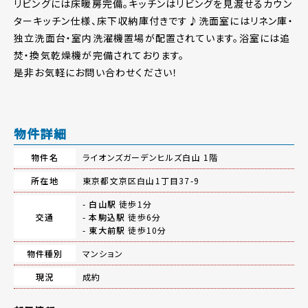
リビングには床暖房完備。キッチンはリビングを見渡せるカウン
ターキッチン仕様、床下収納庫付きです♪洗面室にはリネン庫・
独立洗面台・室内洗濯機置場が配置されています。浴室には追
焚・換気乾燥機が完備されております。
是非お気軽にお問い合わせください！
物件詳細
物件名
ライオンズガーデンヒルズ白山 1階
所在地
東京都文京区白山1丁目37-9
-
白山駅
徒歩1分
交通
-
本駒込駅
徒歩6分
-
東大前駅
徒歩10分
物件種別
マンション
現況
成約