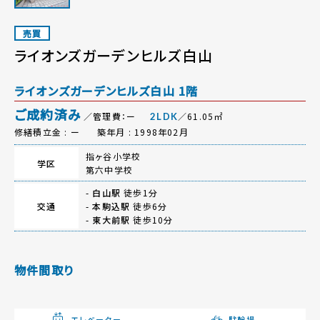
売買
ライオンズガーデンヒルズ白山
ライオンズガーデンヒルズ白山 1階
ご成約済み
／管理費：ー
／61.05㎡
2LDK
修繕積立金 : ー
築年月 : 1998年02月
指ヶ谷小学校
学区
第六中学校
-
白山駅
徒歩1分
交通
-
本駒込駅
徒歩6分
-
東大前駅
徒歩10分
物件間取り
エレベーター
駐輪場