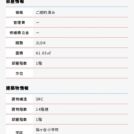
部屋情報
価格
ご成約済み
管理費
ー
修繕積立金
ー
間取
2LDK
面積
61.05㎡
部屋階数
1階
方位
建築物情報
建物構造
SRC
建物階数
14階建
部屋階数
1階
指ヶ谷小学校
学区