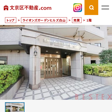
トップ
>
ライオンズガーデンヒルズ白山
>
売買
>
1階