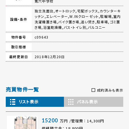
第六中学校
独立洗面台,オートロック,宅配ボックス,カウンターキ
ッチン,エレベーター,W.INクローゼット,駐輪場,室内
設備・条件
洗濯機置き場,バイク置き場,追い焚き,駐車場,ゴミ置
き場,浴室乾燥機,バス・トイレ別,バルコニー
物件番号
c09643
取引態様
最終更新日
2018年12月20日
売買物件一覧
成約済みも表示
リスト表示
パネル表示
15200
万円 /管理費： 14,300円
修繕積立金： 18,800円