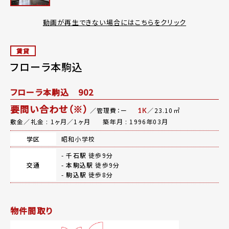
動画が再生できない場合にはこちらをクリック
賃貸
フローラ本駒込
フローラ本駒込 902
要問い合わせ（※）
／管理費：ー
／23.10㎡
1K
敷金／礼金 : 1ヶ月／1ヶ月
築年月 : 1996年03月
学区
昭和小学校
-
千石駅
徒歩9分
交通
-
本駒込駅
徒歩9分
-
駒込駅
徒歩8分
物件間取り