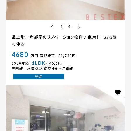
1
4
|
最上階＋角部屋のリノベーション物件♪東京ドームも徒
歩件☆
4680
万円
管理費等： 31,780円
1LDK
1980年築
／40.89㎡
三田線 -
水道橋駅
徒歩4分 他7路線
売買