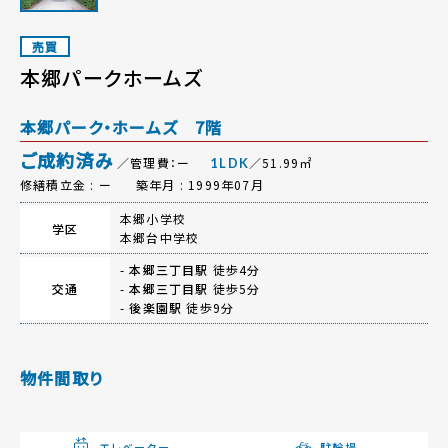
売買
本郷パークホームズ
本郷パーク・ホームズ 7階
ご成約済み
／管理費：ー
／51.99㎡
1LDK
修繕積立金 : ー
築年月 : 1999年07月
本郷小学校
学区
本郷台中学校
-
本郷三丁目駅
徒歩4分
交通
-
本郷三丁目駅
徒歩5分
-
後楽園駅
徒歩9分
物件間取り
エレベーター
駐輪場