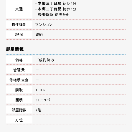
-
本郷三丁目駅
徒歩4分
交通
-
本郷三丁目駅
徒歩5分
-
後楽園駅
徒歩9分
物件種別
マンション
現況
成約
部屋情報
価格
ご成約済み
管理費
ー
修繕積立金
ー
間取
1LDK
面積
51.99㎡
部屋階数
7階
方位