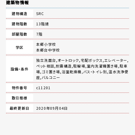
建築物情報
建物構造
SRC
建物階数
13階建
部屋階数
7階
本郷小学校
学区
本郷台中学校
独立洗面台,オートロック,宅配ボックス,エレベーター,
ペット相談,耐震構造,駐輪場,室内洗濯機置き場,駐車
設備・条件
場,ゴミ置き場,浴室乾燥機,バス・トイレ別,温水洗浄便
座,バルコニー
物件番号
c11201
取引態様
最終更新日
2020年09月04日