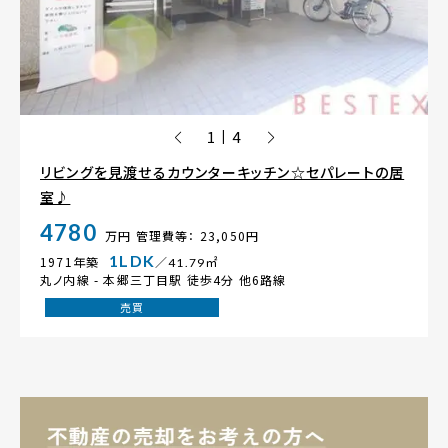
1
4
|
リビングを見渡せるカウンターキッチン☆セパレートの居
室♪
4780
万円
管理費等： 23,050円
1LDK
1971年築
／41.79㎡
丸ノ内線 -
本郷三丁目駅
徒歩4分 他6路線
売買