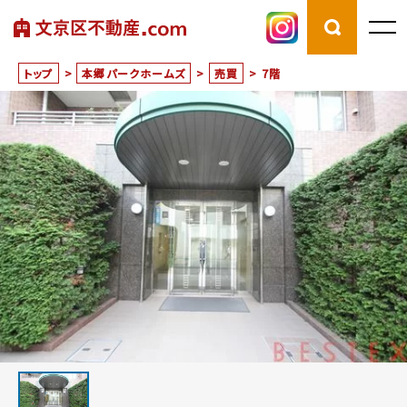
トップ
>
本郷パークホームズ
>
売買
>
7階