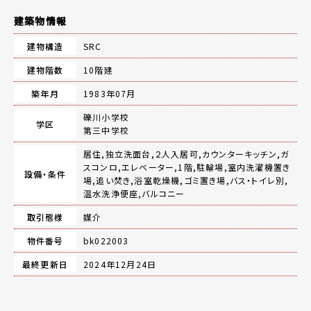
建築物情報
建物構造
SRC
建物階数
10階建
築年月
1983年07月
礫川小学校
学区
第三中学校
居住,独立洗面台,２人入居可,カウンターキッチン,ガ
スコンロ,エレベーター,1階,駐輪場,室内洗濯機置き
設備・条件
場,追い焚き,浴室乾燥機,ゴミ置き場,バス・トイレ別,
温水洗浄便座,バルコニー
取引態様
媒介
物件番号
bk022003
最終更新日
2024年12月24日