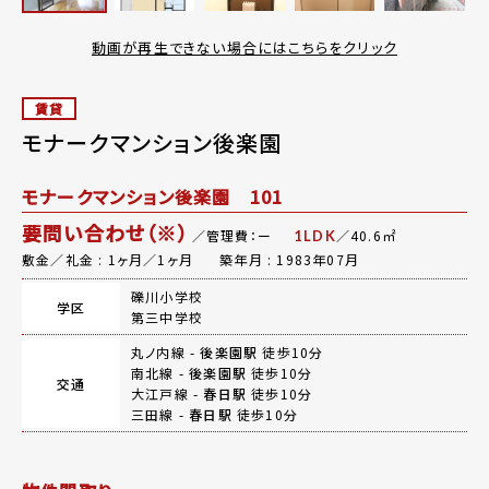
動画が再生できない場合にはこちらをクリック
賃貸
モナークマンション後楽園
モナークマンション後楽園 101
要問い合わせ（※）
／管理費：ー
／40.6㎡
1LDK
敷金／礼金 : 1ヶ月／1ヶ月
築年月 : 1983年07月
礫川小学校
学区
第三中学校
丸ノ内線 -
後楽園駅
徒歩10分
南北線 -
後楽園駅
徒歩10分
交通
大江戸線 -
春日駅
徒歩10分
三田線 -
春日駅
徒歩10分