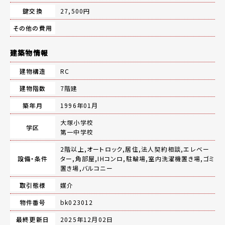
鍵交換
27,500円
その他の費用
建築物情報
建物構造
RC
建物階数
7階建
築年月
1996年01月
大塚小学校
学区
第一中学校
2階以上,オートロック,居住,法人契約相談,エレベー
設備・条件
ター,角部屋,IHコンロ,駐輪場,室内洗濯機置き場,ゴミ
置き場,バルコニー
取引態様
媒介
物件番号
bk023012
最終更新日
2025年12月02日