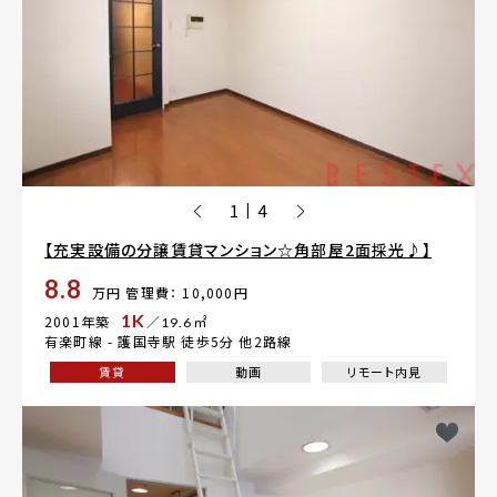
1
4
|
【充実設備の分譲賃貸マンション☆角部屋2面採光♪】
8.8
万円
管理費： 10,000円
1K
2001年築
／19.6㎡
有楽町線 -
護国寺駅
徒歩5分 他2路線
賃貸
動画
リモート内見