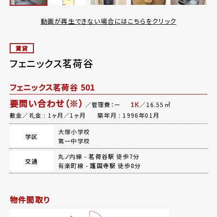
動画が再生できない場合にはこちらをクリック
賃貸
フェニックス茗荷谷
フェニックス茗荷谷 501
要問い合わせ（※）
／管理費：ー
／16.55㎡
1K
敷金／礼金 : 1ヶ月／1ヶ月
築年月 : 1996年01月
大塚小学校
学区
第一中学校
丸ノ内線 -
茗荷谷駅
徒歩7分
交通
有楽町線 -
護国寺駅
徒歩8分
物件間取り