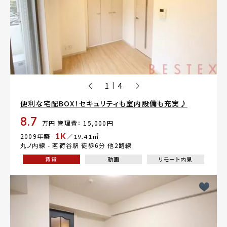
1
4
|
便利な宅配BOX！セキュリティも室内設備も充実♪
8.7
万円
管理費： 15,000円
1K
2009年築
／19.41㎡
丸ノ内線 -
茗荷谷駅
徒歩6分 他2路線
賃貸
動画
リモート内見