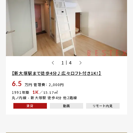
1
4
|
【新大塚駅まで徒歩4分♪広々ロフト付き1K！】
6.5
万円
管理費： 2,000円
1K
1991年築
／15.17㎡
丸ノ内線 -
新大塚駅
徒歩4分 他2路線
賃貸
動画
リモート内見