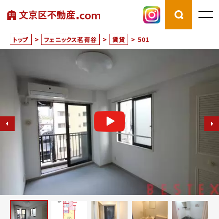
トップ
>
フェニックス茗荷谷
>
賃貸
>
501