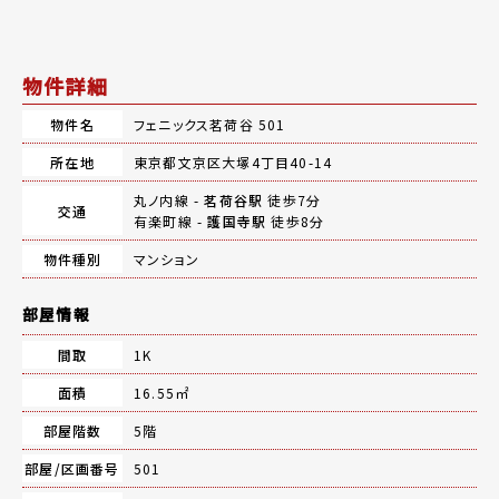
物件詳細
物件名
フェニックス茗荷谷 501
所在地
東京都文京区大塚4丁目40-14
丸ノ内線 -
茗荷谷駅
徒歩7分
交通
有楽町線 -
護国寺駅
徒歩8分
物件種別
マンション
部屋情報
間取
1K
面積
16.55㎡
部屋階数
5階
部屋/区画番号
501