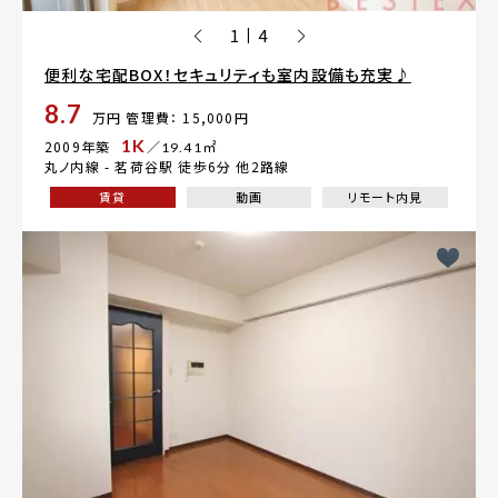
1
4
|
便利な宅配BOX！セキュリティも室内設備も充実♪
8.7
万円
管理費： 15,000円
1K
2009年築
／19.41㎡
丸ノ内線 -
茗荷谷駅
徒歩6分 他2路線
賃貸
動画
リモート内見