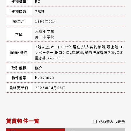
建物構造
RC
建物階数
7階建
築年月
1996年01月
大塚小学校
学区
第一中学校
2階以上,オートロック,居住,法人契約相談,最上階,エ
設備・条件
レベーター,IHコンロ,駐輪場,室内洗濯機置き場,ゴミ
置き場,バルコニー
取引態様
媒介
物件番号
bk023620
最終更新日
2026年04月06日
賃貸物件一覧
成約済みも表示