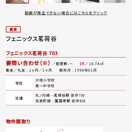
動画が再生できない場合にはこちらをクリック
賃貸
フェニックス茗荷谷
フェニックス茗荷谷 703
要問い合わせ（※）
／管理費：ー
／16.74㎡
1K
敷金／礼金 : 1ヶ月／1ヶ月
築年月 : 1996年01月
大塚小学校
学区
第一中学校
丸ノ内線 -
茗荷谷駅
徒歩7分
交通
有楽町線 -
護国寺駅
徒歩8分
物件間取り