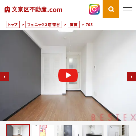
トップ
>
フェニックス茗荷谷
>
賃貸
>
703