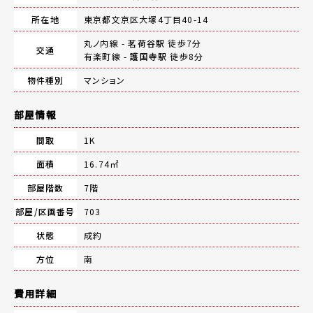
所在地
東京都文京区大塚4丁目40-14
丸ノ内線 -
茗荷谷駅
徒歩7分
交通
有楽町線 -
護国寺駅
徒歩8分
物件種別
マンション
部屋情報
間取
1K
面積
16.74㎡
部屋階数
7階
部屋/区画番号
703
状態
成約
方位
南
費用詳細