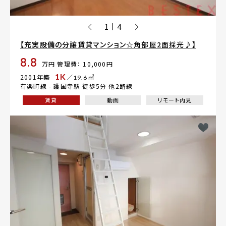
1
4
|
【充実設備の分譲賃貸マンション☆角部屋2面採光♪】
8.8
万円
管理費： 10,000円
1K
2001年築
／19.6㎡
有楽町線 -
護国寺駅
徒歩5分 他2路線
賃貸
動画
リモート内見