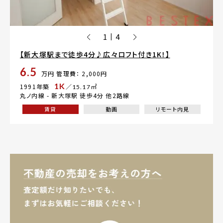
1
4
|
【新大塚駅まで徒歩4分♪広々ロフト付き1K！】
6.5
万円
管理費： 2,000円
1K
1991年築
／15.17㎡
丸ノ内線 -
新大塚駅
徒歩4分 他2路線
賃貸
動画
リモート内見