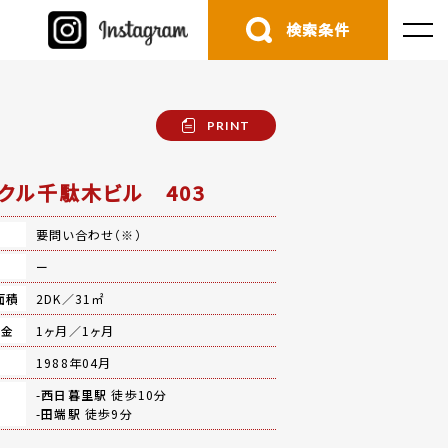
検索条件
PRINT
クル千駄木ビル 403
要問い合わせ（※）
費
ー
面積
2DK／31㎡
礼金
1ヶ月／1ヶ月
月
1988年04月
-
西日暮里駅
徒歩10分
-
田端駅
徒歩9分