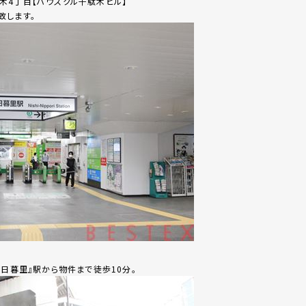
木4丁目【ハウスクル千駄木ビル】
致します。
西日暮里』駅から物件まで徒歩10分。