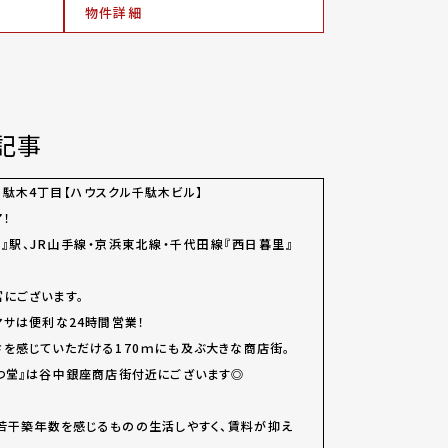
物件詳細
記事
駄木4丁目【ハウスクル千駄木ビル】
！
』駅、JR山手線・京浜東北線・千代田線『西日暮里』
にございます。
マサは便利な24時間営業！
を感じていただける170ｍにも及ぶ大きな商店街。
つ堂』は谷中銀座商店街付近にございます◎
は若干築年数を感じるものの生活しやすく、賃料が抑え