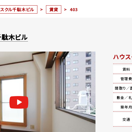
ウスクル千駄木ビル
>
賃貸
>
403
千駄木ビル
ハウス
賃料
管理
間取り／
敷金／
築年
交通