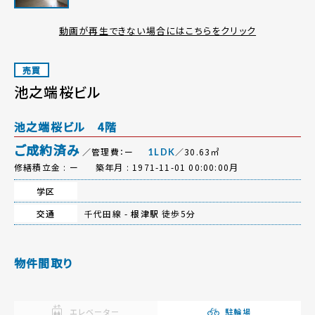
動画が再生できない場合にはこちらをクリック
売買
池之端桜ビル
池之端桜ビル 4階
ご成約済み
／管理費：ー
／30.63㎡
1LDK
修繕積立金 : ー
築年月 : 1971-11-01 00:00:00月
学区
交通
千代田線 -
根津駅
徒歩5分
物件間取り
エレベーター
駐輪場