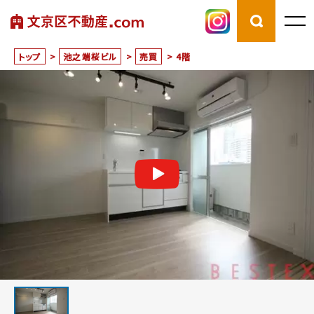
トップ
>
池之端桜ビル
>
売買
>
4階