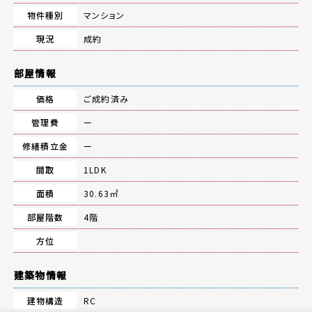
物件種別
マンション
現況
成約
部屋情報
価格
ご成約済み
管理費
ー
修繕積立金
ー
間取
1LDK
面積
30.63㎡
部屋階数
4階
方位
建築物情報
建物構造
RC