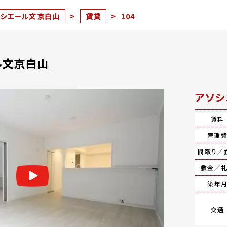
ソシエール文京白山
>
賃貸
>
104
ル文京白山
アソシ
賃料
管理
間取り／
敷金／
築年
交通