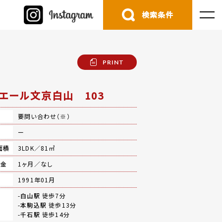
検索条件
PRINT
エール文京白山 103
要問い合わせ（※）
費
ー
面積
3LDK／81㎡
礼金
1ヶ月／なし
月
1991年01月
-
白山駅
徒歩7分
-
本駒込駅
徒歩13分
-
千石駅
徒歩14分