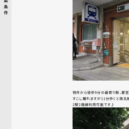
索
条
件
物件から徒歩9分の最寄り駅、都営
すこし離れますが11分歩くと南北
2駅2路線利用可能です♪