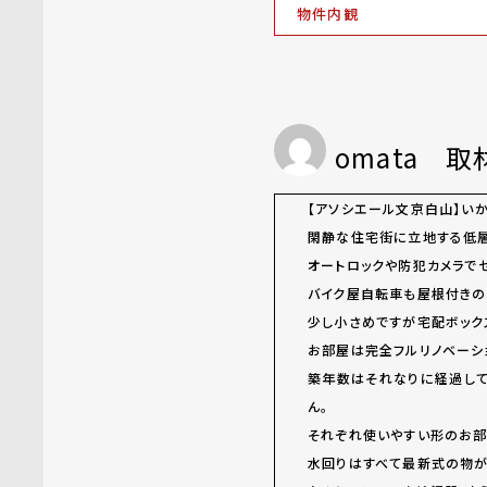
物件内観
omata 
【アソシエール文京白山】いか
閑静な住宅街に立地する低層
オートロックや防犯カメラで
バイク屋自転車も屋根付きの
少し小さめですが宅配ボック
お部屋は完全フルリノベーシ
築年数はそれなりに経過し
ん。
それぞれ使いやすい形のお部
水回りはすべて最新式の物が