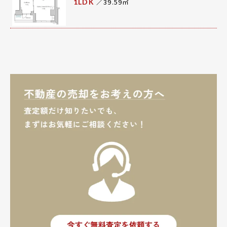
／39.59㎡
1LDK