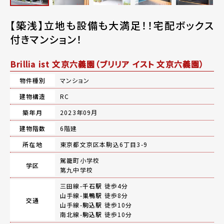
【築浅】立地も設備も大満足！！宅配ボックス
付きマンション！
Brillia ist 文京六義園（ブリリア イスト 文京六義園）
物件種別
マンション
建物構造
RC
築年月
2023年09月
建物階数
6階建
所在地
東京都文京区本駒込6丁目3-9
駕籠町小学校
学区
第九中学校
三田線-
千石駅
徒歩4分
山手線-
巣鴨駅
徒歩8分
交通
山手線-
駒込駅
徒歩10分
南北線-
駒込駅
徒歩10分