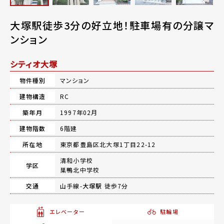
大塚駅徒歩3分の好立地！駐車場有の分譲マ
ンション
シティオ大塚
物件種別
マンション
建物構造
RC
築年月
1997年02月
建物階数
6階建
所在地
東京都豊島区北大塚1丁目22-12
清和小学校
学区
巣鴨北中学校
交通
山手線-
大塚駅
徒歩7分
エレベーター
駐輪場